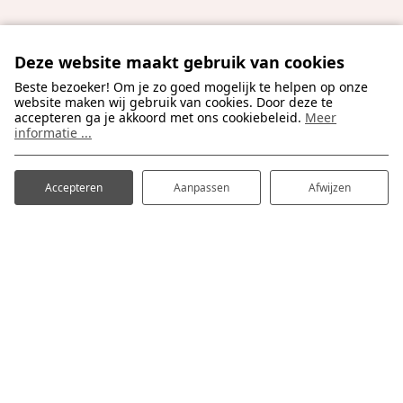
Deze website maakt gebruik van cookies
Beste bezoeker! Om je zo goed mogelijk te helpen op onze
website maken wij gebruik van cookies. Door deze te
accepteren ga je akkoord met ons cookiebeleid.
Meer
informatie ...
Accepteren
Aanpassen
Afwijzen
Hulp nodig bij jullie
uitdaging?
Benieuwd wat we voor jouw camping of
vakantiepark kunnen doen? We kijken graag met je
mee en denken na over wat echt werkt voor jouw
situatie.
Plan een adviesgesprek