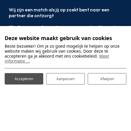
Wij zijn een match als jij op zoekt bent naar een
partner die ontzorgt
Dé marketingspecialist in
Deze website maakt gebruik van cookies
de recreatie
Beste bezoeker! Om je zo goed mogelijk te helpen op onze
website maken wij gebruik van cookies. Door deze te
Plesmanstraat 1
accepteren ga je akkoord met ons cookiebeleid.
Meer
3905 KZ Veenendaal
informatie ...
+31 (0)318 495887
info@prosuco.nl
Accepteren
Aanpassen
Afwijzen